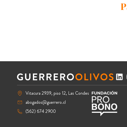
P
Vitacura 2939, piso 12, Las Condes
abogados@guerrero.cl
(562) 674 2900