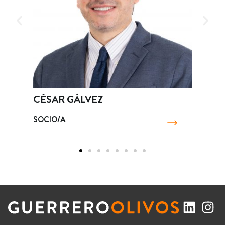
CÉSAR GÁLVEZ
P
SOCIO/A
S