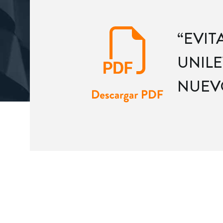
“EVIT
UNIL
NUEV