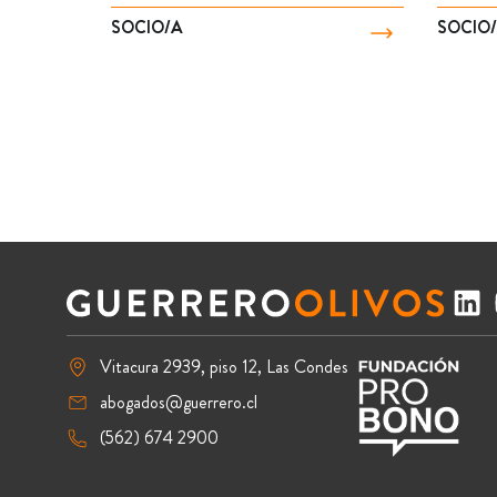
SOCIO/A
SOCIO
Vitacura 2939, piso 12, Las Condes
abogados@guerrero.cl
(562) 674 2900