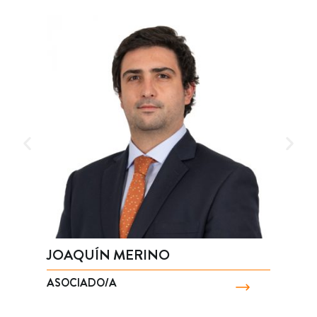
JOAQUÍN MERINO
V
ASOCIADO/A
A