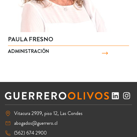
PAULA FRESNO
ADMINISTRACIÓN
Vitacura 2939, piso 12, Las Condes
abogados@guerrero.cl
(562) 674 2900