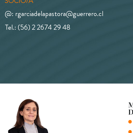
SOCIO/A
@: rgarciadelapastora@guerrero.cl
Tel.: (56) 2 2674 29 48
M
D