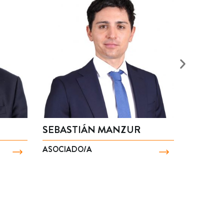
MARCO ZAVALA
IGNACIO
SOCIO/A
ASOCIADO/