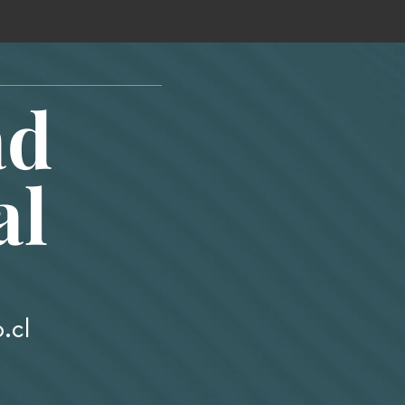
ad
al
.cl