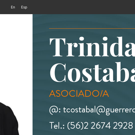
En
Esp
Trinid
Costab
ASOCIADO/A
@: tcostabal@guerrero
Tel.: (56)2 2674 2928