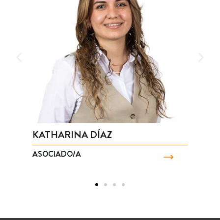
KATHARINA DÍAZ
P
ASOCIADO/A
S