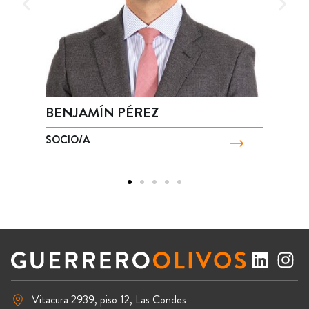
BENJAMÍN PÉREZ
M
SOCIO/A
S
Vitacura 2939, piso 12, Las Condes