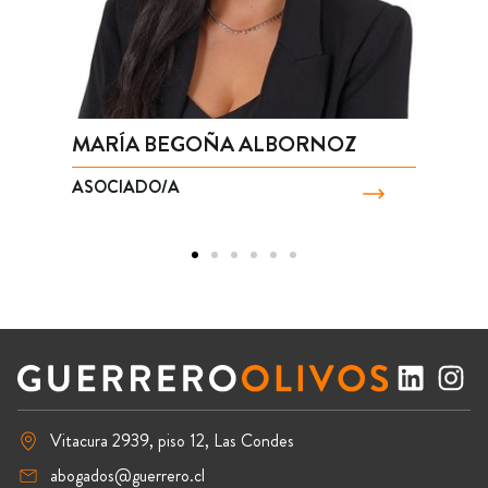
MARÍA BEGOÑA ALBORNOZ
S
ASOCIADO/A
A
Vitacura 2939, piso 12, Las Condes
abogados@guerrero.cl