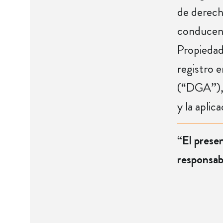
de derech
conducent
Propiedad
registro 
(“DGA”), e
y la apli
“El presen
responsab