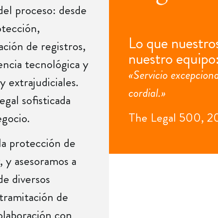
 del proceso: desde
otección,
Lo que nuestros
ación de registros,
nuestro equipo
encia tecnológica y
«Servicio excepciona
y extrajudiciales.
cordial.»
gal sofisticada
The Legal 500, 2
gocio.
la protección de
, y asesoramos a
de diversos
 tramitación de
olaboración con