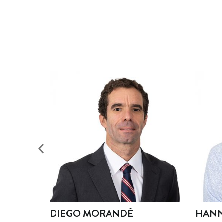
DIEGO MORANDÉ
HANNELORE RE