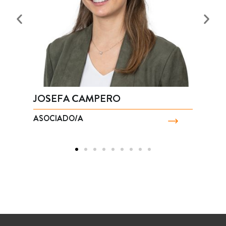
JOSEFA CAMPERO
A
ASOCIADO/A
A