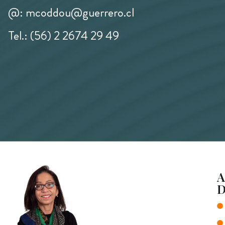
@: mcoddou@guerrero.cl
Tel.: (56) 2 2674 29 49
A
D